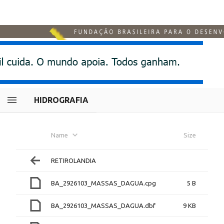
HIDROGRAFIA
Name
Size
RETIROLANDIA
BA_2926103_MASSAS_DAGUA.cpg
5 B
BA_2926103_MASSAS_DAGUA.dbf
9 KB