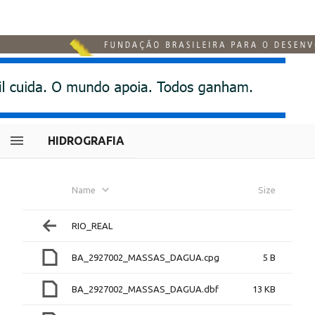
HIDROGRAFIA
Name
Size
RIO_REAL
BA_2927002_MASSAS_DAGUA.cpg
5 B
BA_2927002_MASSAS_DAGUA.dbf
13 KB