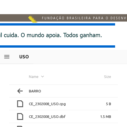
USO
Name
Size
BARRO
CE_2302008_USO.cpg
5 B
CE_2302008_USO.dbf
1.5 MB