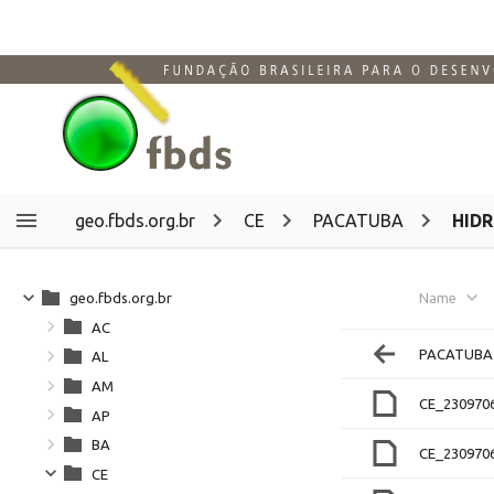
geo.fbds.org.br
CE
PACATUBA
HID
geo.fbds.org.br
Name
AC
PACATUBA
AL
AM
CE_23097
AP
BA
CE_23097
CE