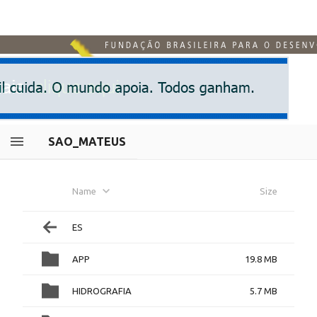
SAO_MATEUS
Name
Size
ES
APP
19.8 MB
HIDROGRAFIA
5.7 MB