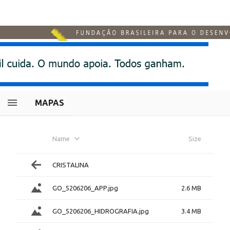
MAPAS
Name
Size
CRISTALINA
GO_5206206_APP.jpg
2.6 MB
GO_5206206_HIDROGRAFIA.jpg
3.4 MB