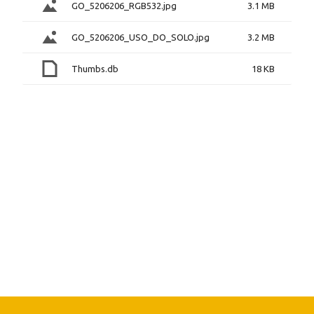
GO_5206206_RGB532.jpg
3.1 MB
GO_5206206_USO_DO_SOLO.jpg
3.2 MB
Thumbs.db
18 KB