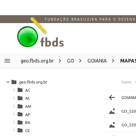
geo.fbds.org.br
GO
GOIANIA
MAPA
geo.fbds.org.br
Name
AC
GOIANI
AL
AM
GO_520
AP
BA
GO_520
CE