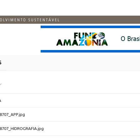
S
A
8707_APP.jpg
8707_HIDROGRAFIA.jpg