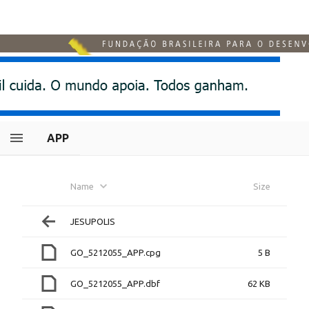
APP
Name
Size
JESUPOLIS
GO_5212055_APP.cpg
5 B
GO_5212055_APP.dbf
62 KB