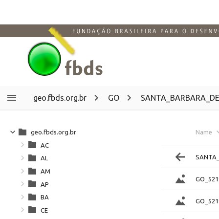
geo.fbds.org.br
GO
SANTA_BARBARA_DE
geo.fbds.org.br
Name
AC
SANTA
AL
AM
GO_521
AP
BA
GO_521
CE