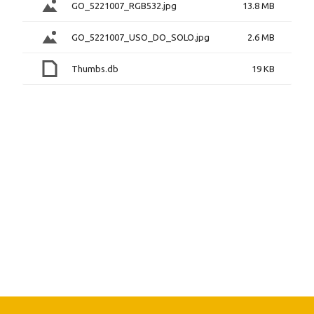
GO_5221007_RGB532.jpg
13.8 MB
GO_5221007_USO_DO_SOLO.jpg
2.6 MB
Thumbs.db
19 KB