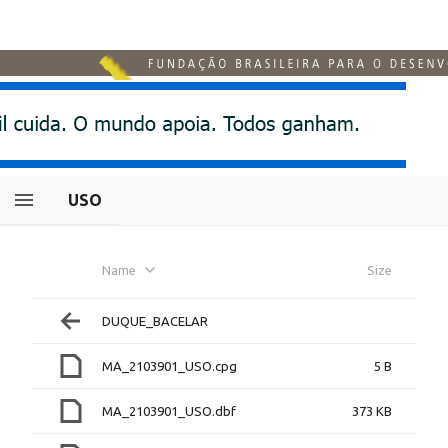
USO
Name
Size
DUQUE_BACELAR
MA_2103901_USO.cpg
5 B
MA_2103901_USO.dbf
373 KB