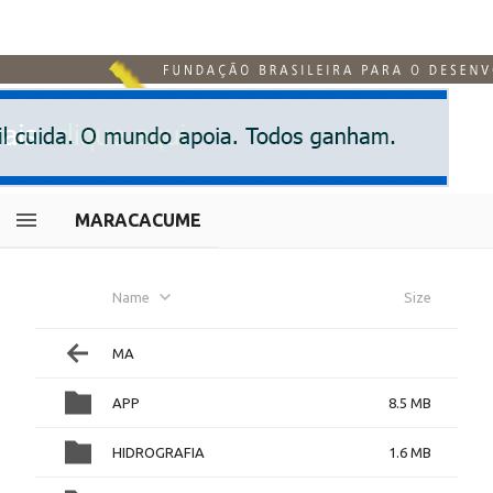
MARACACUME
Name
Size
MA
APP
8.5 MB
HIDROGRAFIA
1.6 MB