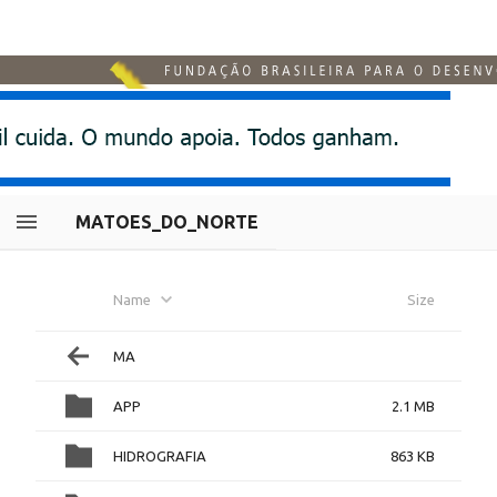
MATOES_DO_NORTE
Name
Size
MA
APP
2.1 MB
HIDROGRAFIA
863 KB