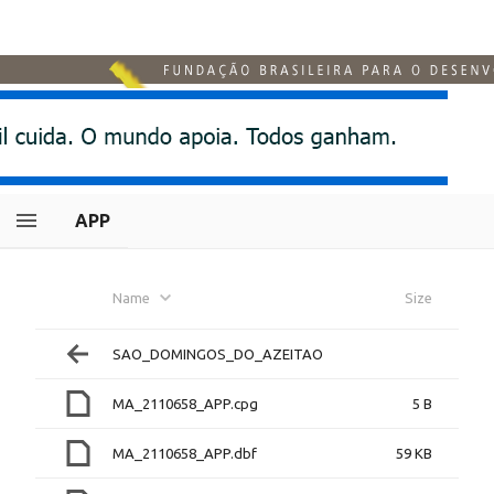
APP
Name
Size
SAO_DOMINGOS_DO_AZEITAO
MA_2110658_APP.cpg
5 B
MA_2110658_APP.dbf
59 KB