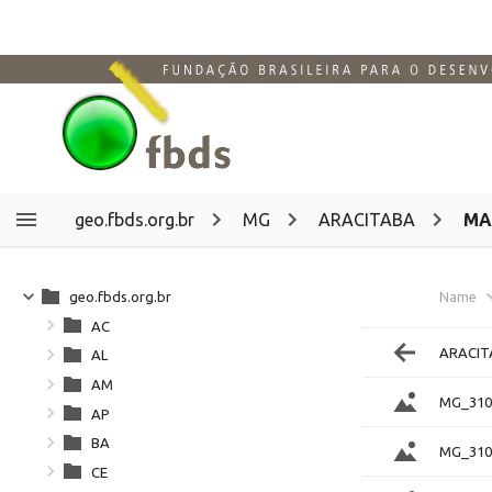
geo.fbds.org.br
MG
ARACITABA
MA
geo.fbds.org.br
Name
AC
ARACIT
AL
AM
MG_310
AP
BA
MG_310
CE