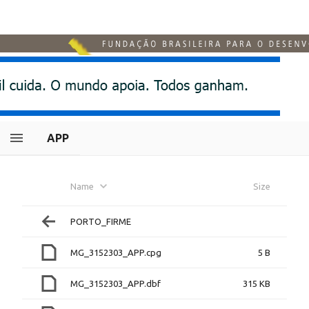
APP
Name
Size
PORTO_FIRME
MG_3152303_APP.cpg
5 B
MG_3152303_APP.dbf
315 KB