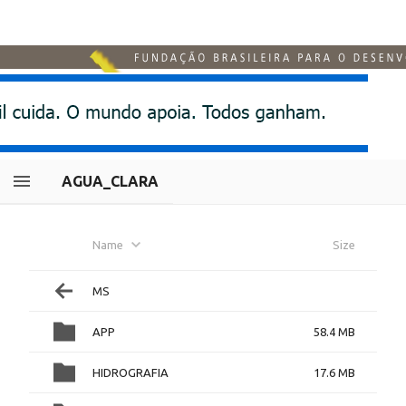
AGUA_CLARA
Name
Size
MS
APP
58.4 MB
HIDROGRAFIA
17.6 MB