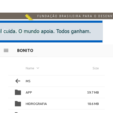
BONITO
Name
Size
MS
APP
59.7 MB
HIDROGRAFIA
18.6 MB