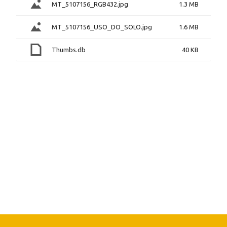
MT_5107156_RGB432.jpg
1.3 MB
MT_5107156_USO_DO_SOLO.jpg
1.6 MB
Thumbs.db
40 KB