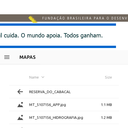
MAPAS
Name
Size
RESERVA_DO_CABACAL
MT_5107156_APP.jpg
1.1 MB
MT_5107156_HIDROGRAFIA.jpg
1.2 MB