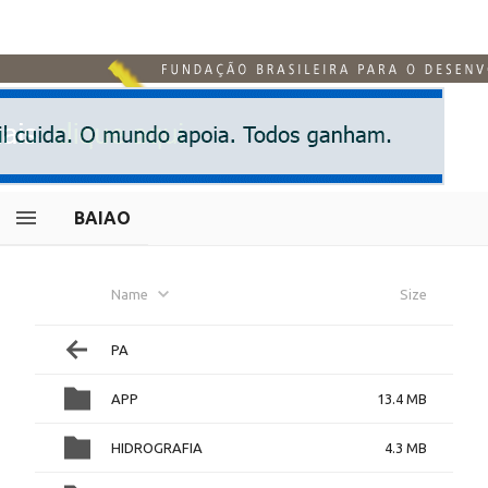
BAIAO
Name
Size
PA
APP
13.4 MB
HIDROGRAFIA
4.3 MB