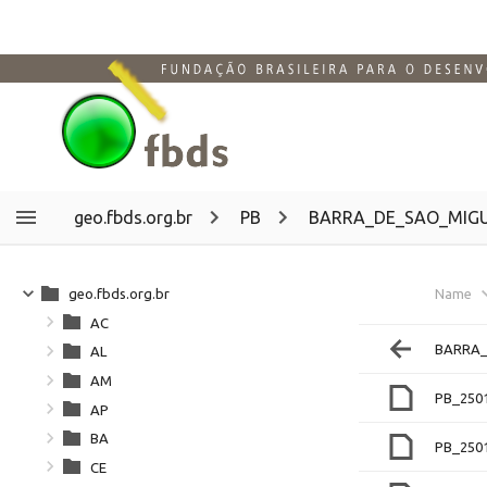
geo.fbds.org.br
PB
BARRA_DE_SAO_MIG
geo.fbds.org.br
Name
AC
BARRA_
AL
AM
PB_250
AP
BA
PB_250
CE