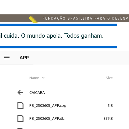
APP
Name
Size
CAICARA
PB_2503605_APP.cpg
5 B
PB_2503605_APP.dbf
87 KB