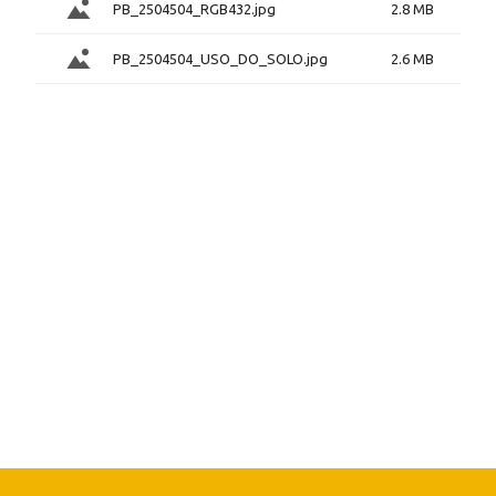
PB_2504504_RGB432.jpg
2.8 MB
PB_2504504_USO_DO_SOLO.jpg
2.6 MB