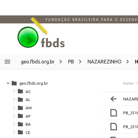
geo.fbds.org.br
PB
NAZAREZINHO
H
geo.fbds.org.br
Name
AC
NAZAR
AL
AM
PB_251
AP
BA
PB_251
CE