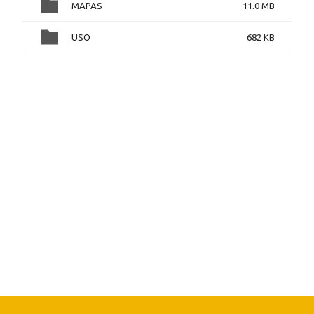
MAPAS
11.0 MB
USO
682 KB