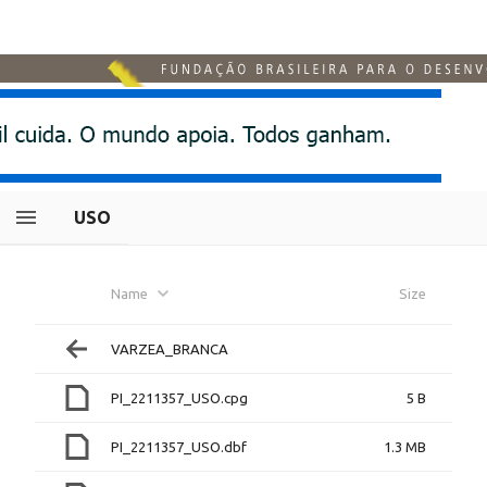
USO
Name
Size
VARZEA_BRANCA
PI_2211357_USO.cpg
5 B
PI_2211357_USO.dbf
1.3 MB