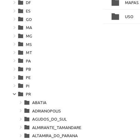
MAPAS
DF
ES
USO
GO
MA
MG
MS
MT
PA
PB
PE
PI
PR
ABATIA
ADRIANOPOLIS
AGUDOS_DO_SUL
ALMIRANTE_TAMANDARE
ALTAMIRA_DO_PARANA