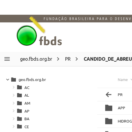
geo.fbds.org.br
PR
CANDIDO_DE_ABREU
geo.fbds.org.br
Name
AC
PR
AL
AM
APP
AP
BA
HIDROG
CE