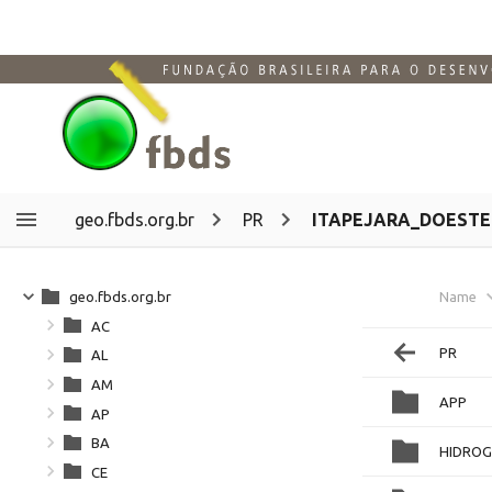
geo.fbds.org.br
PR
ITAPEJARA_DOESTE
geo.fbds.org.br
Name
AC
PR
AL
AM
APP
AP
BA
HIDROG
CE