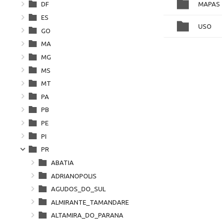
MAPAS
DF
ES
USO
GO
MA
MG
MS
MT
PA
PB
PE
PI
PR
ABATIA
ADRIANOPOLIS
AGUDOS_DO_SUL
ALMIRANTE_TAMANDARE
ALTAMIRA_DO_PARANA