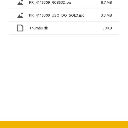
PR_4115309_RGB532.jpg
8.7 MB
PR_4115309_USO_DO_SOLO.jpg
3.3 MB
Thumbs.db
39 KB