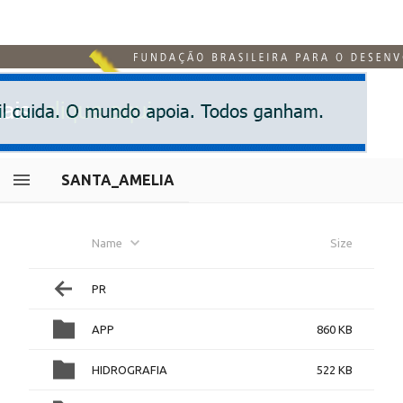
SANTA_AMELIA
Name
Size
PR
APP
860 KB
HIDROGRAFIA
522 KB