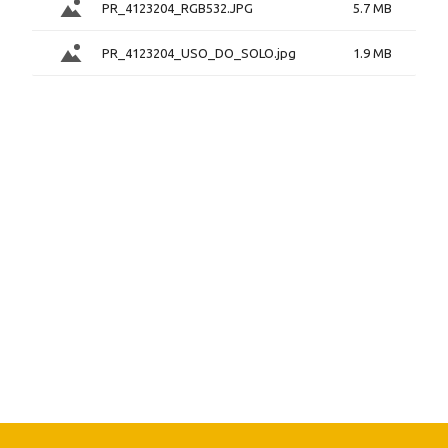
PR_4123204_RGB532.JPG
5.7 MB
PR_4123204_USO_DO_SOLO.jpg
1.9 MB