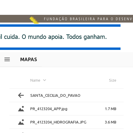
MAPAS
Name
Size
SANTA_CECILIA_DO_PAVAO
PR_4123204_APP.jpg
1.7 MB
PR_4123204_HIDROGRAFIA.JPG
3.6 MB