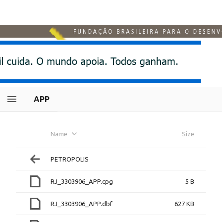
APP
Name
Size
PETROPOLIS
RJ_3303906_APP.cpg
5 B
RJ_3303906_APP.dbf
627 KB