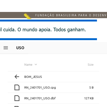
USO
Name
Size
BOM_JESUS
RN_2401701_USO.cpg
5 B
RN_2401701_USO.dbf
127 KB