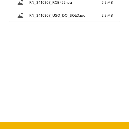
RN_2410207_RGB432.jpg
3.2 MB
RN_2410207_USO_DO_SOLO.jpg
2.5 MB