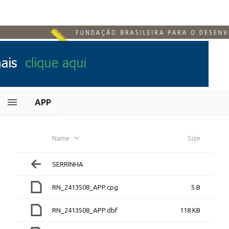
APP
Name
Size
SERRINHA
RN_2413508_APP.cpg
5 B
RN_2413508_APP.dbf
118 KB