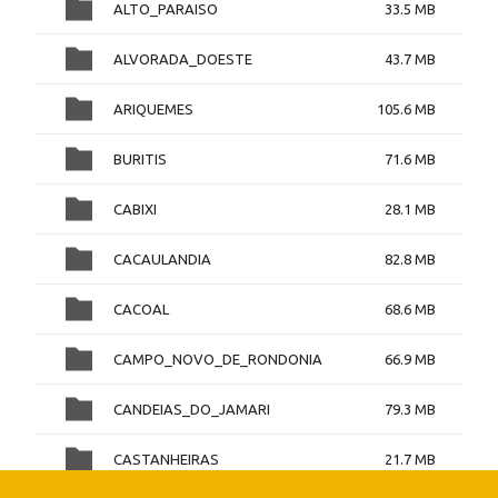
ALTO_PARAISO
33.5 MB
ALVORADA_DOESTE
43.7 MB
ARIQUEMES
105.6 MB
BURITIS
71.6 MB
CABIXI
28.1 MB
CACAULANDIA
82.8 MB
CACOAL
68.6 MB
CAMPO_NOVO_DE_RONDONIA
66.9 MB
CANDEIAS_DO_JAMARI
79.3 MB
CASTANHEIRAS
21.7 MB