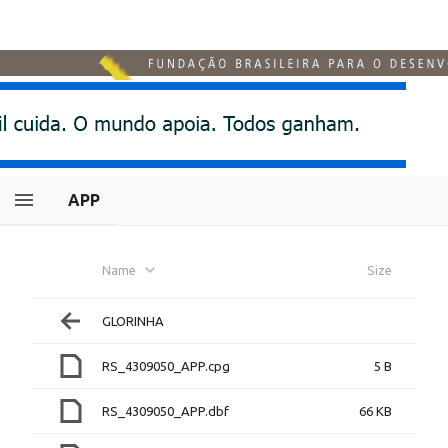
APP
Name
Size
GLORINHA
RS_4309050_APP.cpg
5 B
RS_4309050_APP.dbf
66 KB