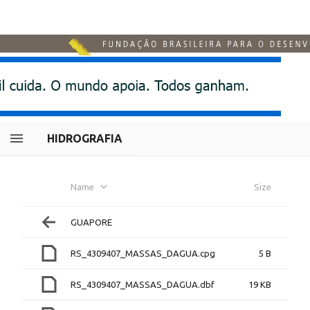
HIDROGRAFIA
Name
Size
GUAPORE
RS_4309407_MASSAS_DAGUA.cpg
5 B
RS_4309407_MASSAS_DAGUA.dbf
19 KB