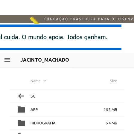
JACINTO_MACHADO
Name
Size
SC
APP
16.3 MB
HIDROGRAFIA
6.4 MB