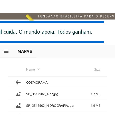
MAPAS
Name
Size
COSMORAMA
SP_3512902_APP.jpg
1.7 MB
SP_3512902_HIDROGRAFIA.jpg
1.9 MB