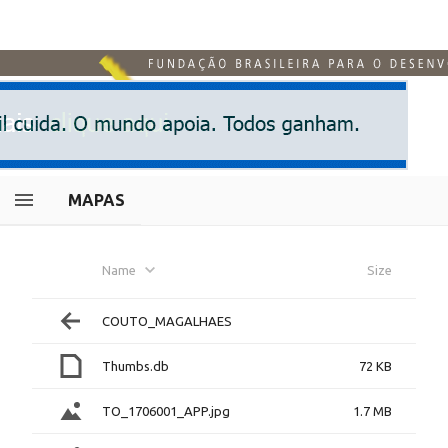
MAPAS
Name
Size
COUTO_MAGALHAES
Thumbs.db
72 KB
TO_1706001_APP.jpg
1.7 MB