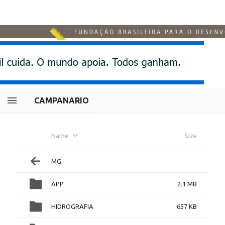
CAMPANARIO
Name
Size
MG
APP
2.1 MB
HIDROGRAFIA
657 KB