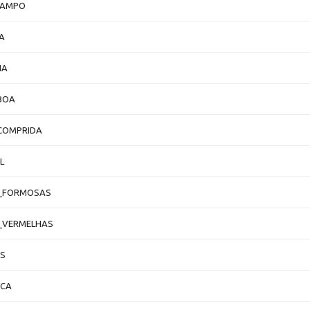
CAMPO
A
NA
BOA
COMPRIDA
L
_FORMOSAS
_VERMELHAS
S
OCA