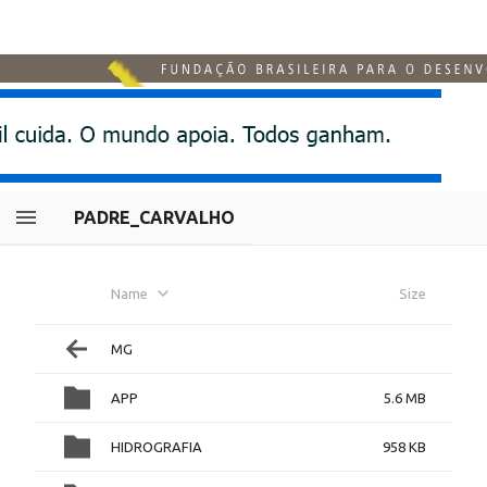
PADRE_CARVALHO
Name
Size
MG
APP
5.6 MB
HIDROGRAFIA
958 KB