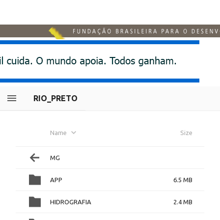
RIO_PRETO
Name
Size
MG
APP
6.5 MB
HIDROGRAFIA
2.4 MB