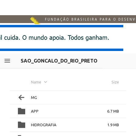
SAO_GONCALO_DO_RIO_PRETO
Name
Size
MG
APP
6.7 MB
HIDROGRAFIA
1.9 MB