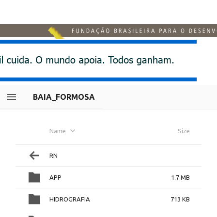
BAIA_FORMOSA
Name
Size
RN
APP
1.7 MB
HIDROGRAFIA
713 KB